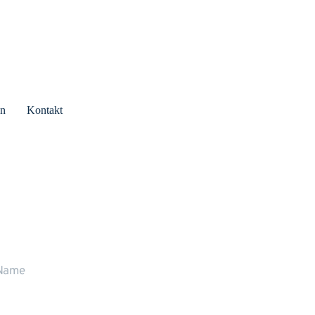
en
Kontakt
r rufen Sie gerne zurück
ne stehen wir Ihnen persönlich Rede und 
wort.