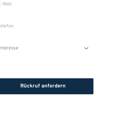
Die Erstinformation habe ich gelesen und
heruntergeladen
Rückruf anfordern
dem Absenden stimmen Sie der Verarbeitung Ihrer 
n sowie der Kontaktaufnahme per E-Mail, Post oder 
fon zu. 