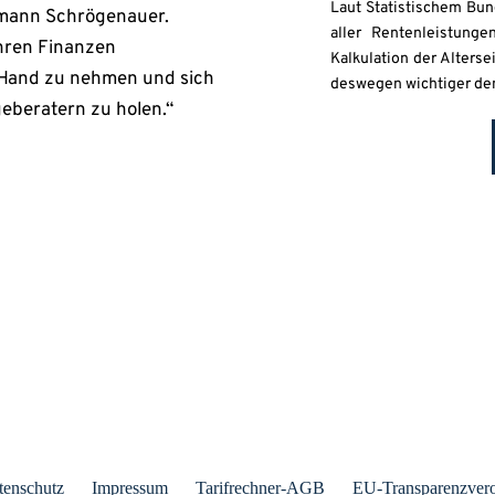
Laut Statistischem Bu
rmann Schrögenauer.
aller Rentenleistunge
ihren Finanzen
Kalkulation der Alters
e Hand zu nehmen und sich
deswegen wichtiger den
eberatern zu holen.“
tenschutz
Impressum
Tarifrechner-AGB
EU-Transparenzver