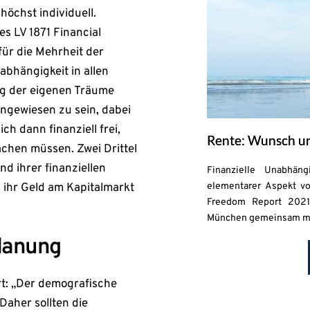
höchst individuell.
es LV 1871 Financial
für die Mehrheit der
bhängigkeit in allen
ng der eigenen Träume
angewiesen zu sein, dabei
ch dann finanziell frei,
Rente: Wunsch un
chen müssen. Zwei Drittel
d ihrer finanziellen
Finanzielle Unabhän
n ihr Geld am Kapitalmarkt
elementarer Aspekt vo
Freedom Report 2021“
München gemeinsam mit 
lanung
rt: „Der demografische
Daher sollten die