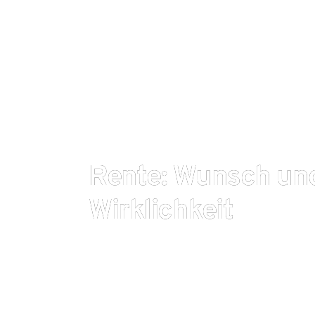
Rente: Wunsch un
Wirklichkeit
Finanzielle Unabhängigkeit ist für die meisten Me
Aspekt von Freiheit. Das belegte der „LV 1871 Fina
den die Lebensversicherung von 1871 a.G. Münche
erstellte.