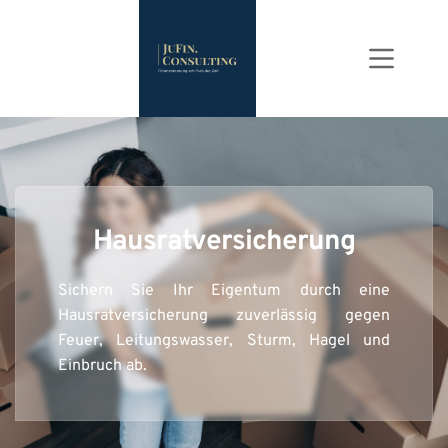
Zum
Inhalt
springen
Hausratversicherung
Sichern Sie Ihr Eigentum durch eine 
Hausratversicherung zuverlässig gegen 
Feuer, Leitungswasser, Sturm, Hagel und 
Einbruch ab.