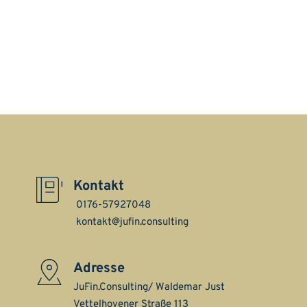
Kontakt
0176-57927048
 kontakt@jufin.consulting
Adresse
JuFin.Consulting/ Waldemar Just 
Vettelhovener Straße 113 